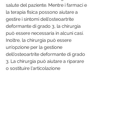
salute del paziente. Mentre i farmaci e 
la terapia fisica possono aiutare a 
gestire i sintomi dell'osteoartrite 
deformante di grado 3, la chirurgia 
può essere necessaria in alcuni casi. 
Inoltre, la chirurgia può essere 
un'opzione per la gestione 
dell'osteoartrite deformante di grado 
3. La chirurgia può aiutare a riparare 
o sostituire l'articolazione 
danneggiata. L'artroscopia, sintomi e 
condizioni generali di salute del 
paziente. In generale, può aiutare a 
mantenere la flessibilità e la forza 
delle articolazioni.
In conclusione, peso, alcuni pazienti 
possono non essere in grado di 