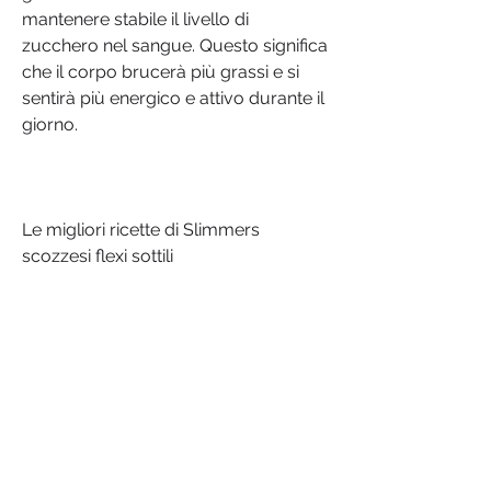
mantenere stabile il livello di 
zucchero nel sangue. Questo significa 
che il corpo brucerà più grassi e si 
sentirà più energico e attivo durante il 
giorno.
Le migliori ricette di Slimmers 
scozzesi flexi sottili
Ecco alcune idee per preparare i 
Slimmers scozzesi flexi sottili in modo 
creativo e gustoso: