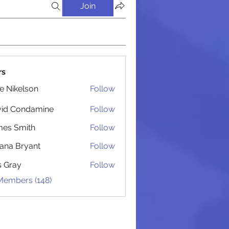
Join
rs
lie Nikelson
Follow
 Администрацией
vid Condamine
Follow
Condamine
es Smith
Follow
Smith
iana Bryant
Follow
 Bryant
is Gray
Follow
 Members (148)