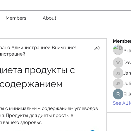
Members
About
Membe
вано Администрацией Внимание!
Bil
нистрацией
вано Администрацией Внимание! Рекомендовано
Da
David 
иета продукты с 
Jam
James 
содержанием 
Jul
Juliana
Ell
See All
ты с минимальным содержанием углеводов 
я. Продукты для диеты просты в 
я вашего здоровья.