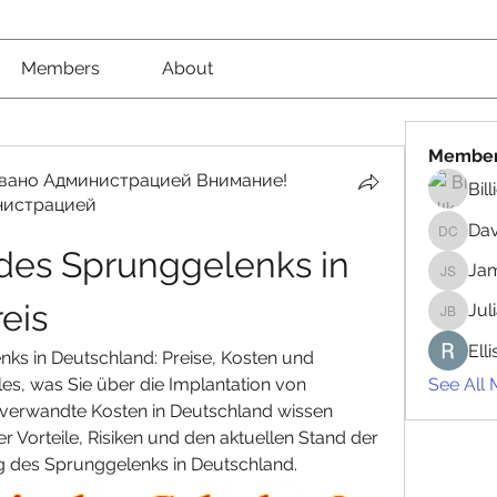
Members
About
Membe
вано Администрацией Внимание!
Bil
нистрацией
вано Администрацией Внимание! Рекомендовано
Da
David 
des Sprunggelenks in 
Jam
James 
eis
Jul
Juliana
Ell
ks in Deutschland: Preise, Kosten und 
s, was Sie über die Implantation von 
See All
erwandte Kosten in Deutschland wissen 
 Vorteile, Risiken und den aktuellen Stand der 
 des Sprunggelenks in Deutschland.