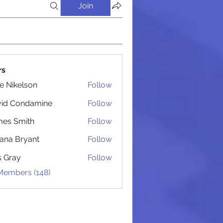
Join
rs
lie Nikelson
Follow
 Администрацией
vid Condamine
Follow
Condamine
es Smith
Follow
Smith
iana Bryant
Follow
 Bryant
is Gray
Follow
 Members (148)