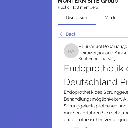
MONTERN SITE Group
Public
·
148 members
Discussion
Media
Back
Внимание! Рекомендо
Рекомендовано Адми
Внимание! Рекомендо
September 14, 2023
Endoprothetik 
Deutschland Pr
Endoprothetik des Sprunggelen
Behandlungsmöglichkeiten. Alle
Sprunggelenksprothesen und v
müssen. Erfahren Sie mehr über
endoprothetischen Versorgung