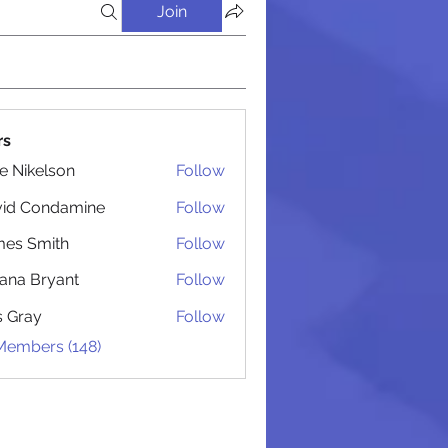
Join
rs
lie Nikelson
Follow
 Администрацией
vid Condamine
Follow
Condamine
es Smith
Follow
Smith
iana Bryant
Follow
 Bryant
is Gray
Follow
 Members (148)