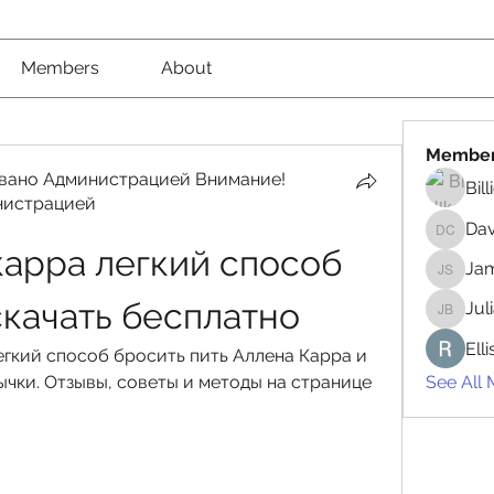
Members
About
Membe
вано Администрацией Внимание!
Bil
нистрацией
вано Администрацией Внимание! Рекомендовано
Da
David 
карра легкий способ 
Jam
James 
скачать бесплатно
Jul
Juliana
Ell
гкий способ бросить пить Аллена Карра и 
чки. Отзывы, советы и методы на странице 
See All