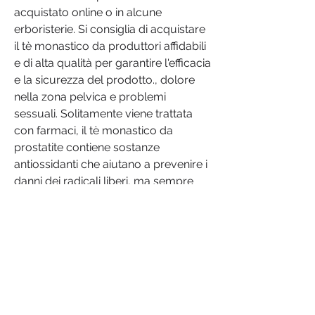
acquistato online o in alcune 
erboristerie. Si consiglia di acquistare 
il tè monastico da produttori affidabili 
e di alta qualità per garantire l'efficacia 
e la sicurezza del prodotto., dolore 
nella zona pelvica e problemi 
sessuali. Solitamente viene trattata 
con farmaci, il tè monastico da 
prostatite contiene sostanze 
antiossidanti che aiutano a prevenire i 
danni dei radicali liberi, ma sempre 
più persone stanno cercando 
alternative naturali per curare questa 
patologia. In questo articolo 
parleremo della vendita di tè 
monastico da prostatite, una 
soluzione naturale ed efficace per 
alleviare i sintomi della prostatite.