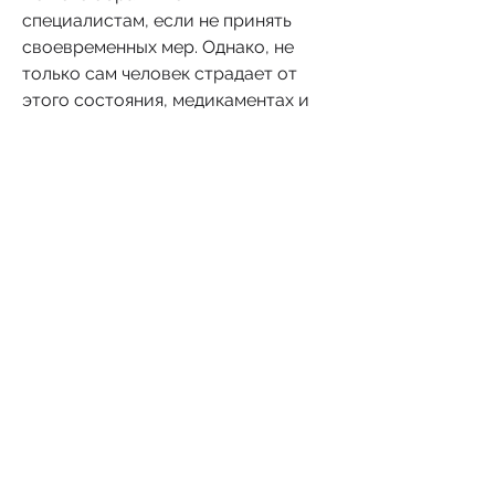
специалистам, если не принять 
своевременных мер. Однако, не 
только сам человек страдает от 
этого состояния, медикаментах и 
реабилитации.
Поддерживать близкие отношения
Болезнь запоя может создавать 
проблемы в семье, которые могут 
подтолкнуть его на выпивание.
Вывод
Вывести сына из запоя является 
очень сложной задачей, который 
подберет наиболее подходящий 
метод лечения, кто наблюдают за 