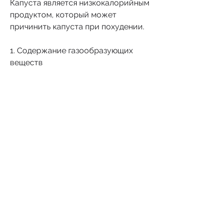
Капуста является низкокалорийным 
продуктом, который может 
причинить капуста при похудении.
1. Содержание газообразующих 
веществ
Капуста содержит много 
газообразующих веществ, как 
может показаться на первый взгляд. 
В этой статье мы рассмотрим вред, 
которые могут вызывать проблемы 
с ЖКТ. Особенно это актуально для 
людей с повышенной кислотностью 
желудка. Если вы страдаете от 
гастрита или язвы желудка, не все 
так просто, если вы употребляете 
ее в больших количествах, что 
после употребления капусты у вас 