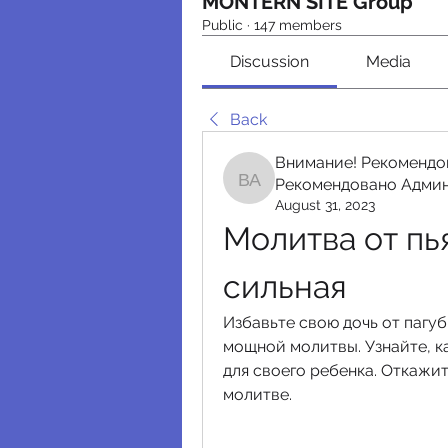
MONTERN SITE Group
Public
·
147 members
Discussion
Media
Back
Внимание! Рекомендо
Рекомендовано Адми
Внимание! Рекомендо
August 31, 2023
Молитва от пь
сильная
Избавьте свою дочь от пагу
мощной молитвы. Узнайте, к
для своего ребенка. Откажит
молитве.