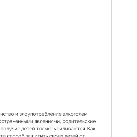
янство и злоупотребление алкоголем 
остраненными явлениями, родительские 
получие детей только усиливаются. Как 
ти способ защитить своих детей от 