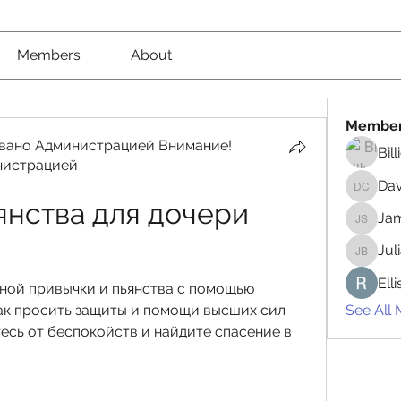
Members
About
Membe
вано Администрацией Внимание!
Bil
нистрацией
вано Администрацией Внимание! Рекомендовано
Da
David 
янства для дочери 
Jam
James 
Jul
Juliana
Ell
бной привычки и пьянства с помощью 
ак просить защиты и помощи высших сил 
See All
есь от беспокойств и найдите спасение в 