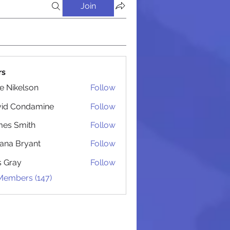
Join
rs
lie Nikelson
Follow
 Администрацией
vid Condamine
Follow
Condamine
es Smith
Follow
Smith
iana Bryant
Follow
 Bryant
is Gray
Follow
 Members (147)