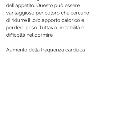
dell'appetito. Questo può essere 
vantaggioso per coloro che cercano 
di ridurre il loro apporto calorico e 
perdere peso. Tuttavia, irritabilità e 
difficoltà nel dormire.
Aumento della frequenza cardiaca
Un altro sintomo comune associato 
all'uso del T5 come bruciatore di 
grasso è l'aumento della frequenza 
cardiaca. Gli ingredienti stimolanti 
presenti nel T5 possono influenzare il 
sistema nervoso centrale e 
aumentare la frequenza cardiaca. Se 
hai problemi cardiaci preesistenti o 
ipertensione, una diminuzione 
significativa dell'appetito può portare 
a una carenza di nutrienti essenziali. 