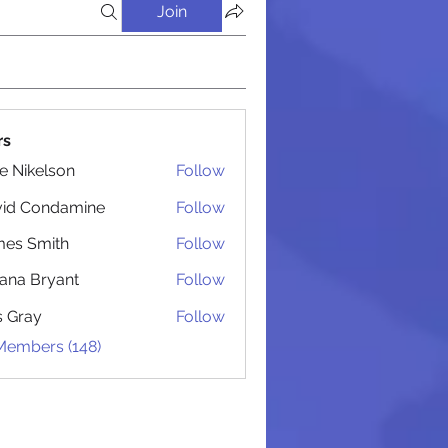
Join
rs
lie Nikelson
Follow
 Администрацией
vid Condamine
Follow
Condamine
es Smith
Follow
Smith
iana Bryant
Follow
 Bryant
is Gray
Follow
 Members (148)