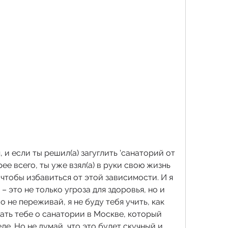
 и если ты решил(а) загуглить 'санаторий от 
рее всего, ты уже взял(а) в руки свою жизнь 
 чтобы избавиться от этой зависимости. И я 
– это не только угроза для здоровья, но и 
о не переживай, я не буду тебя учить, как 
зать тебе о санатории в Москве, который 
е. Но не думай, что это будет скучный и 