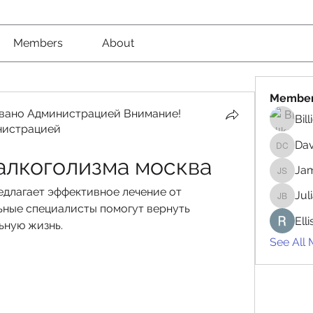
Members
About
Membe
вано Администрацией Внимание!
Bil
нистрацией
вано Администрацией Внимание! Рекомендовано
Da
David 
алкоголизма москва
Jam
James 
длагает эффективное лечение от 
Jul
Juliana
ные специалисты помогут вернуть 
Ell
ьную жизнь.
See All