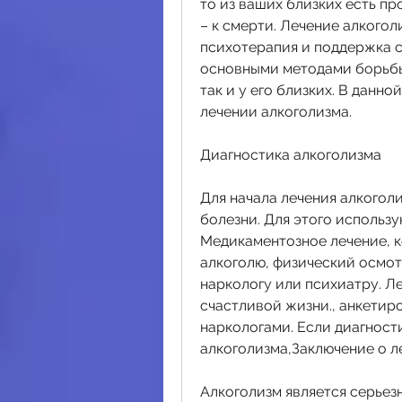
то из ваших близких есть пр
– к смерти. Лечение алкогол
психотерапия и поддержка с
основными методами борьбы 
так и у его близких. В данн
лечении алкоголизма.
Диагностика алкоголизма
Для начала лечения алкогол
болезни. Для этого использую
Медикаментозное лечение, к
алкоголю, физический осмот
наркологу или психиатру. Ле
счастливой жизни., анкетир
наркологами. Если диагност
алкоголизма,Заключение о л
Алкоголизм является серьезн