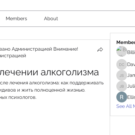
Members
About
Membe
вано Администрацией Внимание!
Bil
нистрацией
вано Администрацией Внимание! Рекомендовано
Da
David 
лечении алкоголизма
Jam
James 
сле лечения алкоголизма: как поддерживать 
Jul
идивов и жить полноценной жизнью. 
Juliana
ных психологов.
Ell
See All