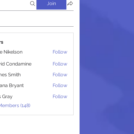
Join
rs
lie Nikelson
Follow
 Администрацией
vid Condamine
Follow
Condamine
es Smith
Follow
Smith
iana Bryant
Follow
 Bryant
is Gray
Follow
 Members (148)