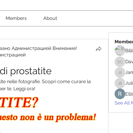
Members
About
Membe
вано Администрацией Внимание!
Bil
нистрацией
вано Администрацией Внимание! Рекомендовано
Da
David 
 di prostatite
Jam
James 
tite nelle fotografie. Scopri come curare la 
Jul
Juliana
per te. Leggi ora!
Ell
See All