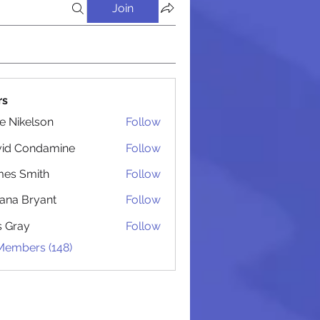
Join
rs
lie Nikelson
Follow
 Администрацией
vid Condamine
Follow
Condamine
es Smith
Follow
Smith
iana Bryant
Follow
 Bryant
is Gray
Follow
 Members (148)