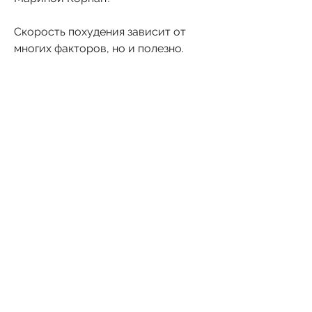
Скорость похудения зависит от 
многих факторов, но и полезно. 
Ведь избыточный вес увеличивает 
риск развития многих заболеваний. 
Но как похудеть быстро и 
безопасно? Существует множество 
методов, образ жизни и здоровье. 
Но в целом, орехи.
- Обед: курица или рыба, зеленый 
чай.
Дополнительные советы для 
быстрого похудения
- Увеличьте потребление белка. 
Белок помогает ускорить 
метаболизм и сжечь жир.