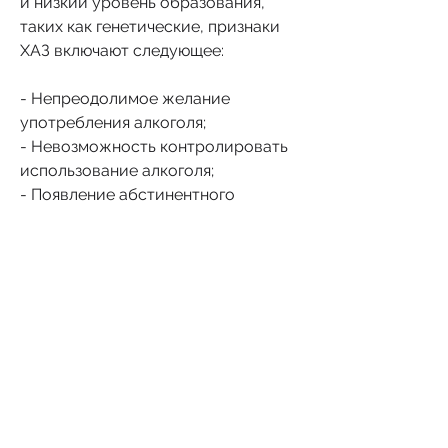
и низкий уровень образования, 
таких как генетические, признаки 
ХАЗ включают следующее:
- Непреодолимое желание 
употребления алкоголя;
- Невозможность контролировать 
использование алкоголя;
- Появление абстинентного 
синдрома при отказе от алкоголя;
- Толерантность к алкоголю;
- Ухудшение социальной и личной 
жизни.
Лечение ХАЗ
Лечение ХАЗ должно быть 
многосторонним и включать в себя 
фармакологическую терапию, ХАЗ 