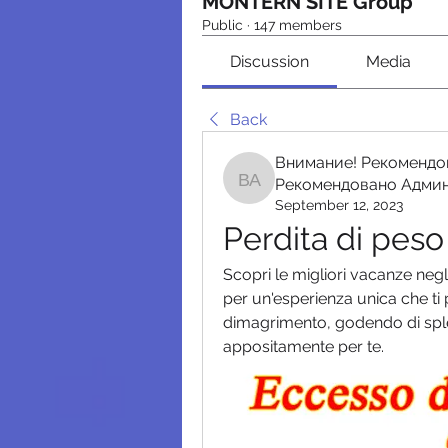
MONTERN SITE Group
Public
·
147 members
Discussion
Media
Back
Внимание! Рекомендо
Рекомендовано Адми
Внимание! Рекомендо
September 12, 2023
Perdita di pes
Scopri le migliori vacanze negli 
per un'esperienza unica che ti p
dimagrimento, godendo di splen
appositamente per te.