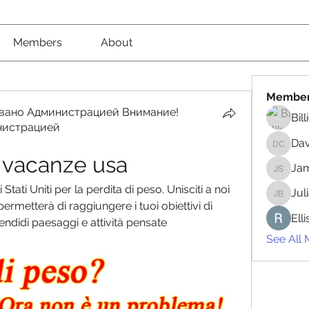
Members
About
Membe
вано Администрацией Внимание!
Bil
нистрацией
вано Администрацией Внимание! Рекомендовано
Da
David 
o vacanze usa
Jam
James 
Stati Uniti per la perdita di peso. Unisciti a noi 
Jul
Juliana
ermetterà di raggiungere i tuoi obiettivi di 
Ell
didi paesaggi e attività pensate 
See All