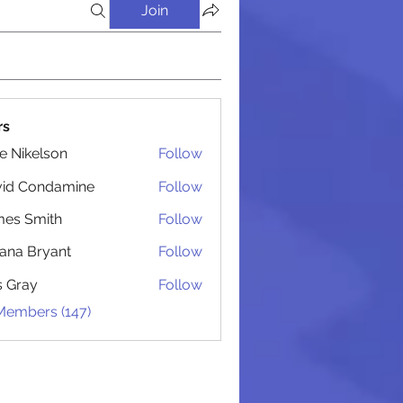
Join
rs
lie Nikelson
Follow
 Администрацией
vid Condamine
Follow
Condamine
es Smith
Follow
Smith
iana Bryant
Follow
 Bryant
is Gray
Follow
 Members (147)