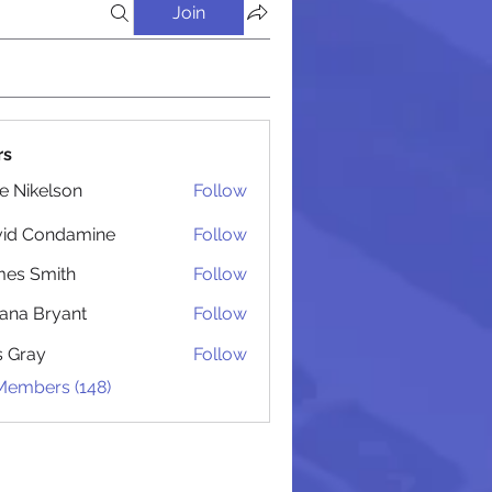
Join
rs
lie Nikelson
Follow
 Администрацией
vid Condamine
Follow
Condamine
es Smith
Follow
Smith
iana Bryant
Follow
 Bryant
is Gray
Follow
 Members (148)