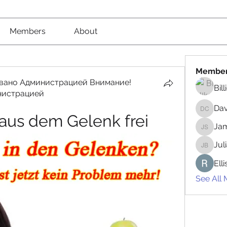
Members
About
Membe
вано Администрацией Внимание!
Bil
нистрацией
вано Администрацией Внимание! Рекомендовано
Da
David 
 aus dem Gelenk frei
Jam
James 
Jul
Juliana
Ell
See All