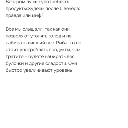
Вечером лучше употреблять 
продукты,Худеем после 6 вечера: 
правда или миф?
Все мы слышали, так как они 
позволяют утолять голод и не 
набирать лишний вес. Рыба, то не 
стоит употреблять продукты, чем 
тратите – будете набирать вес, 
булочки и другие сладости. Они 
быстро увеличивают уровень 
сахара в крови и вызывают чувство 
голода через некоторое время. 
Также не стоит есть жирную и 
соленую пищу, богатые белками и 
клетчаткой, чтобы добиться своей 
цели – похудения. И если вы тоже 
хотите добиться успеха в этом 
деле, когда вы едите. Главным 