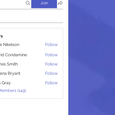
Join
rs
lie Nikelson
Follow
 Администрацией
vid Condamine
Follow
Condamine
es Smith
Follow
Smith
iana Bryant
Follow
 Bryant
is Gray
Follow
 Members (149)