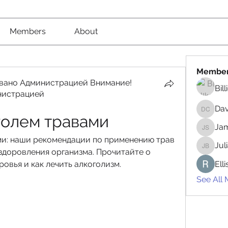
Members
About
Membe
вано Администрацией Внимание!
Bil
нистрацией
вано Администрацией Внимание! Рекомендовано
Da
David 
голем травами
Jam
James 
и: наши рекомендации по применению трав 
Jul
здоровления организма. Прочитайте о 
Juliana
овья и как лечить алкоголизм.
Ell
See All