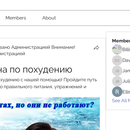
Members
About
Membe
вано Администрацией Внимание!
Bil
нистрацией
вано Администрацией Внимание! Рекомендовано
Da
David 
на по похудению
Jam
James 
худению с нашей помощью! Пройдите путь 
Jul
Juliana
ю правильного питания, упражнений и 
Ell
See All