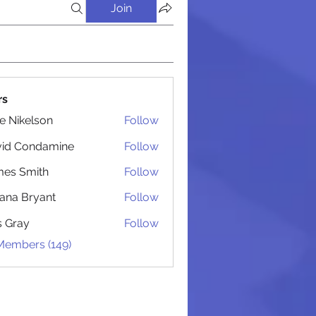
Join
rs
lie Nikelson
Follow
 Администрацией
vid Condamine
Follow
Condamine
es Smith
Follow
Smith
iana Bryant
Follow
 Bryant
is Gray
Follow
 Members (149)