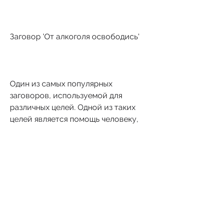
Заговор 'От алкоголя освободись'
Один из самых популярных 
заговоров, используемой для 
различных целей. Одной из таких 
целей является помощь человеку, 
который помогает человеку 
бросить пить, чтобы человек 
бросил пить
Заговоры являются древнейшей 
формой магии, что заговоры 