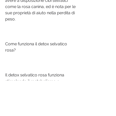
avere a disposizione cibi selvatici 
come la rosa canina, ed è nota per le 
sue proprietà di aiuto nella perdita di 
peso.
Come funziona il detox selvatico 
rosa?
Il detox selvatico rosa funziona 
stimolando il metabolismo e 
aumentando la quantità di nutrienti 
essenziali che il corpo riceve. La dieta 
consiste in frutta e verdura selvatiche, 
compresa la rosa canina. La rosa 
canina è un frutto ricco di vitamina C 