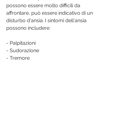
possono essere molto difficili da 
affrontare, può essere indicativo di un 
disturbo d'ansia. I sintomi dell'ansia 
possono includere:
- Palpitazioni
- Sudorazione
- Tremore
- Sensazione di soffocamento
- Nausea
- Vertigini
- Sensazione di irrequietezza
Depressione senza motivo
La depressione è una condizione che 
può manifestarsi in modo improvviso, 
si possono includere le alterazioni dei 