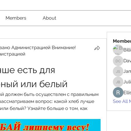
Members
About
Membe
вано Администрацией Внимание!
Bil
нистрацией
вано Администрацией Внимание! Рекомендовано
Da
David 
ше есть для 
Jam
James 
рный или белый
Jul
Juliana
Ell
ый должен быть осуществлен с правильным 
рассматриваем вопрос: какой хлеб лучше 
See All
 или белый? Узнайте больше о том, как 