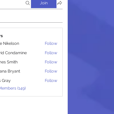
Join
rs
lie Nikelson
Follow
 Администрацией
vid Condamine
Follow
Condamine
es Smith
Follow
Smith
iana Bryant
Follow
 Bryant
is Gray
Follow
 Members (149)