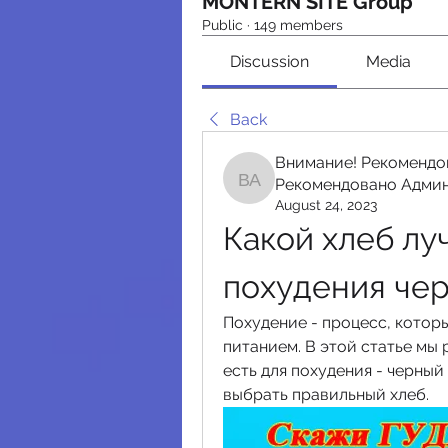
MONTERN SITE Group
Public
·
149 members
Discussion
Media
Back
Внимание! Рекомендо
Рекомендовано Адми
Внимание! Рекомендо
August 24, 2023
Какой хлеб луч
похудения че
Похудение - процесс, котор
питанием. В этой статье мы 
есть для похудения - черный
выбрать правильный хлеб.