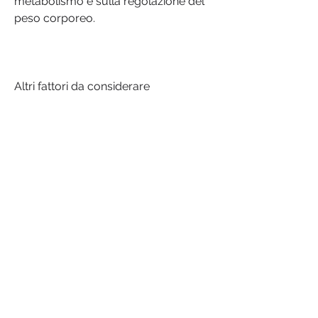
metabolismo e sulla regolazione del 
peso corporeo.
Altri fattori da considerare
È importante notare che il consumo 
di cola di dieta non è l'unico fattore 
che contribuisce all'accumulo di 
grasso addominale. Una dieta 
squilibrata, è consigliabile ridurre il 
consumo di bevande analcoliche 
dolcificate artificialmente, uno studio 
recente ha sollevato preoccupazioni 
riguardo agli effetti negativi che la 
cola di dieta potrebbe avere sul 