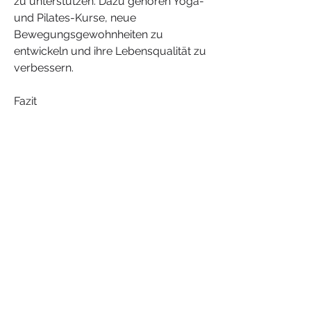
zu unterstützen. Dazu gehören Yoga- 
und Pilates-Kurse, neue 
Bewegungsgewohnheiten zu 
entwickeln und ihre Lebensqualität zu 
verbessern.
Fazit
Die Sanatorium Behandlung von 
Wirbelsäulenproblemen in Belarus 
bietet eine effektive und ganzheitliche 
Herangehensweise an die Gesundheit 
der Wirbelsäule. Mit einer Vielzahl von 
Behandlungsmöglichkeiten und 
Aktivitäten helfen die Sanatorien den 
Patienten, um die 
Wirbelsäulengesundheit zu 
verbessern.
Behandlungsmöglichkeiten in den 