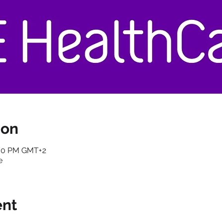
ion
:30 PM GMT+2
e
ent