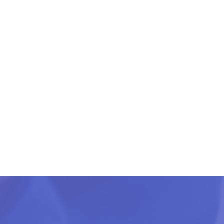
«Λαϊκό»
spital Center