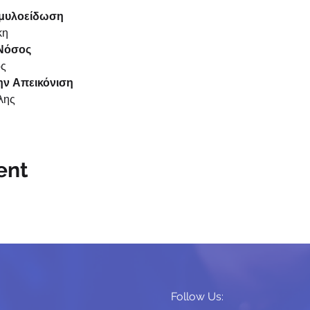
 Αμυλοείδωση
άκη
 Νόσος
ος
την Απεικόνιση
άλης
ικός Ιατρός, Επιμελήτρια Α’, Τμήμα Πυρηνικής Ιατρικής ΓΝΑ 
ent
hD, Πυρηνικός Ιατρός, Δ/ντής, 401 ΓΣΝΑ, Ερρίκος Ντυνάν Ho
νικός Ιατρός, 401 ΓΣΝΑ
Follow Us: