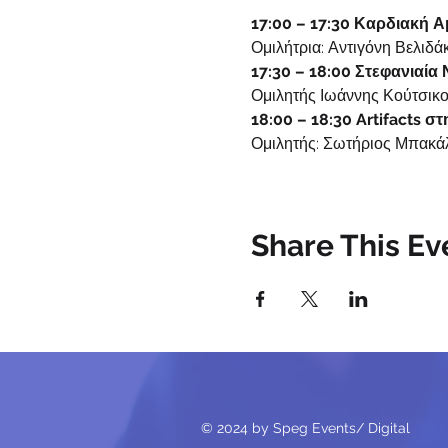
17:00 – 17:30 Καρδιακή
Ομιλήτρια: Αντιγόνη Βελιδ
17:30 – 18:00 Στεφανιαία
Ομιλητής Ιωάννης Κούτσικ
18:00 – 18:30 Artifacts σ
Ομιλητής: Σωτήριος Μπακ
Ομιλητές & Προεδρείο
Βελιδάκη Αντιγόνη,
Πυρην
Share This Ev
Κούτσικος Ιωάννης,
MD, P
Μπακάλης Σωτήριος,
Πυρη
© 2024 by Speg Events/ Digital