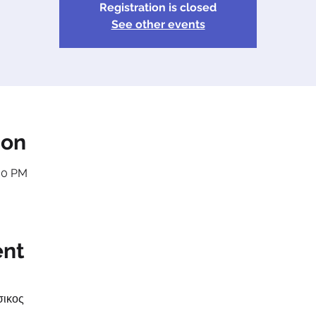
Registration is closed
See other events
ion
:30 PM
ent
σικος