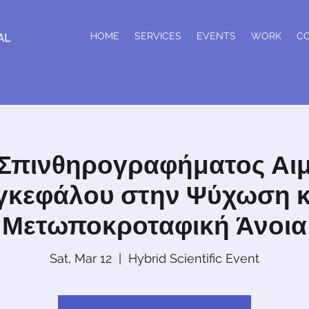
HOME
SERVICES
EVENTS
WORK
C
 Σπινθηρογραφήματος Αι
γκεφάλου στην Ψύχωση κ
Μετωποκροταφική Άνοια
Sat, Mar 12
  |  
Hybrid Scientific Event