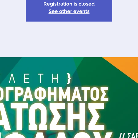
Registration is closed
See other events