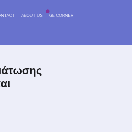
ONTACT
ABOUT US
GE CORNER
μάτωσης
αι