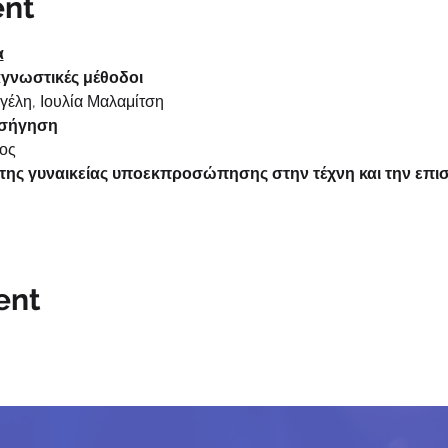
ent
α
ιαγνωστικές μέθοδοι
γέλη, Ιουλία Μαλαμίτση
ισήγηση
ος
ά της γυναικείας υποεκπροσώπησης στην τέχνη και την επισ
ent