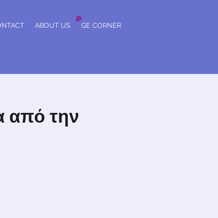
ONTACT
ABOUT US
GE CORNER
α από την