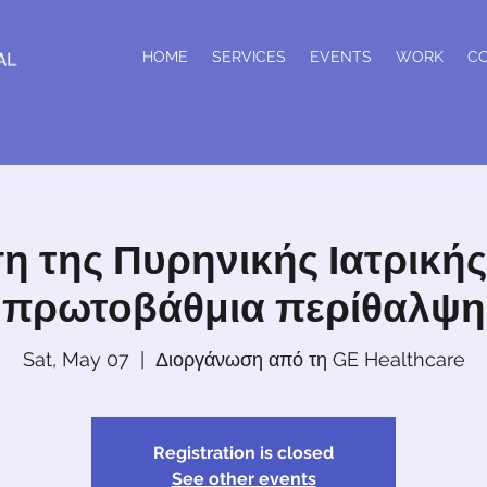
HOME
SERVICES
EVENTS
WORK
C
η της Πυρηνικής Ιατρική
πρωτοβάθμια περίθαλψη
Sat, May 07
  |  
Διοργάνωση από τη GE Healthcare
Registration is closed
See other events