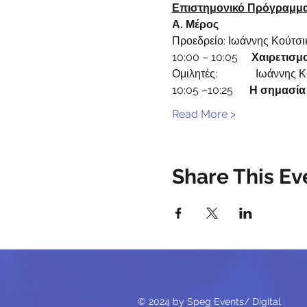
Επιστημονικό Πρόγραμμ
Α. Μέρος
Προεδρείο: Ιωάννης Κούτσι
10:00 – 10:05     
Χαιρετισμο
Ομιλητές:              Ιωάνν
10:05 –10:25      
Η σημασία 
Read More >
Share This Ev
© 2024 by Speg Events/ Digital