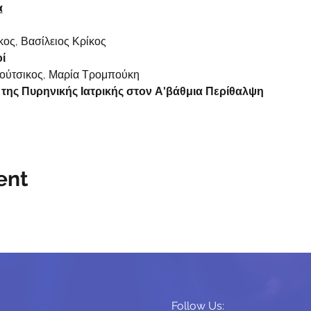
α
κος, Βασίλειος Κρίκος
ί
ης Κούτσικος, Μαρία Τρομπούκη
της Πυρηνικής Ιατρικής στον Α’βάθμια Περίθαλψη
ent
Follow Us: