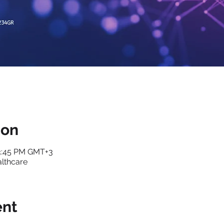
ion
 3:45 PM GMT+3
lthcare
ent