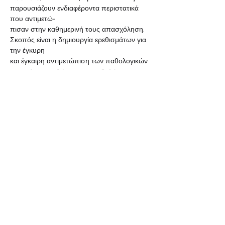
παρουσιάζουν ενδιαφέροντα περιστατικά 
που αντιμετώ-
πισαν στην καθημερινή τους απασχόληση. 
Σκοπός είναι η δημιουργία ερεθισμάτων για 
την έγκυρη
και έγκαιρη αντιμετώπιση των παθολογικών 
ευρημάτων, καθώς και η συμβολή στην 
ενδεδειγμένη
διαχείριση και θεραπεία των ασθενών.
Read More >
Share This Event
Follow Us: